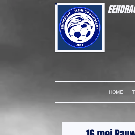
EENDRAC
HOME
16 mei Pau