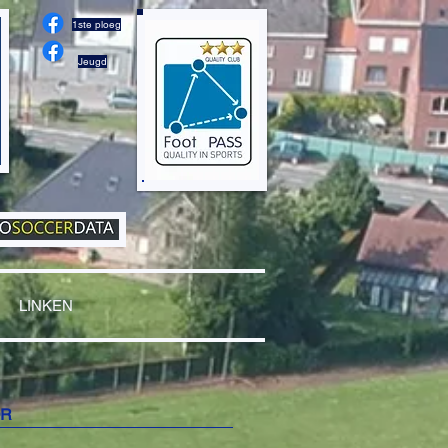
1ste ploeg
Jeugd
LINKEN
OR