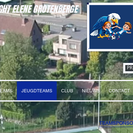
HT ELENE GROTENBERGE
TEAMS
JEUGDTEAMS
CLUB
NIEUWS
CONTACT
TEAMSPONS