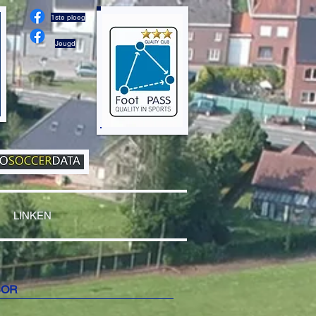
1ste ploeg
Jeugd
LINKEN
SOR