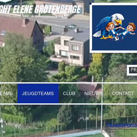
HT ELENE GROTENBERGE
TEAMS
JEUGDTEAMS
CLUB
NIEUWS
CONTACT
TEAMSPON