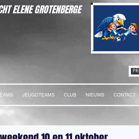
HT ELENE GROTENBERGE
TEAMS
JEUGDTEAMS
CLUB
NIEUWS
CONTACT
n weekend 10 en 11 oktober