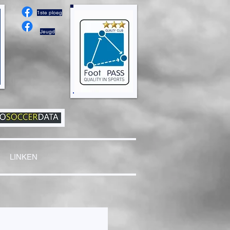
1ste ploeg
Jeugd
LINKEN