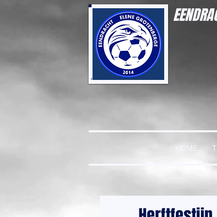
EENDRAC
HOME
Herftfestij