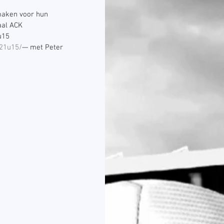
maken voor hun 
al ACK 
u15 
21u15/
— met Peter 