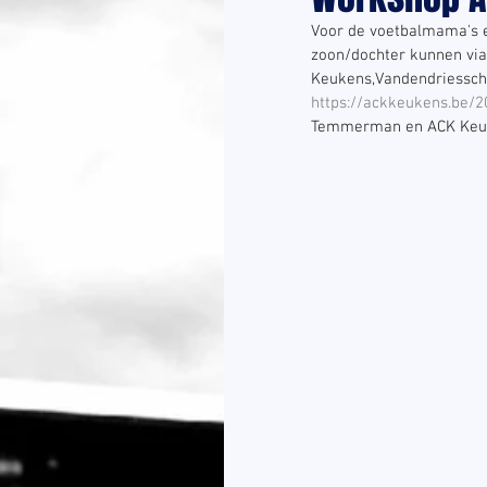
Voor de voetbalmama's e
zoon/dochter kunnen via
Keukens,Vandendriessch
https://ackkeukens.be
Temmerman en ACK Keuke