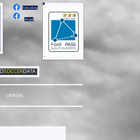
1ste ploeg
Jeugd
LINKEN