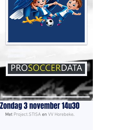
EENDRACHT ELENE
GROTENBERGE
Zondag 3 november 14u30
Met 
Project.STISA
 en 
VV Horebeke
.