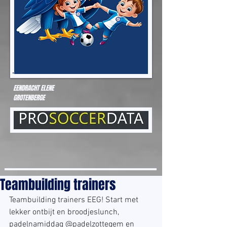
EENDRACHT ELENE
GROTENBERGE
Teambuilding trainers
Teambuilding trainers EEG! Start met 
lekker ontbijt en broodjeslunch, 
padelnamiddag @padelzottegem en 