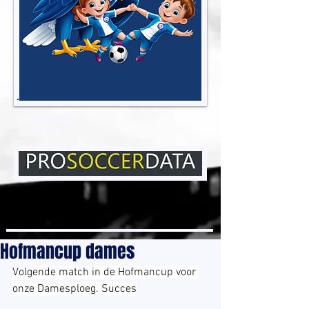
EENDRACHT ELENE
GROTENBERGE
Hofmancup dames
Volgende match in de Hofmancup voor 
onze Damesploeg. Succes