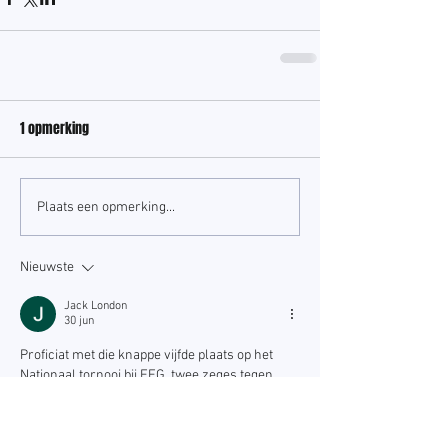
1 opmerking
Plaats een opmerking...
Nieuwste
Jack London
30 jun
Proficiat met die knappe vijfde plaats op het 
Nationaal tornooi bij EEG, twee zeges tegen 
Olsa en Wetteren B en een gelijkspel tegen 
Lokeren is sterk gewerkt van onze U12. Zulke 
prestaties vier je best samen aan een grote 