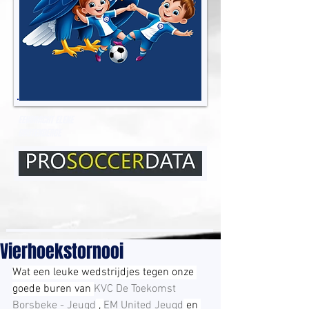
EENDRACHT ELENE
GROTENBERGE
Vierhoekstornooi
Wat een leuke wedstrijdjes tegen onze 
goede buren van 
KVC De Toekomst 
Borsbeke - Jeugd
 , 
EM United Jeugd
 en 