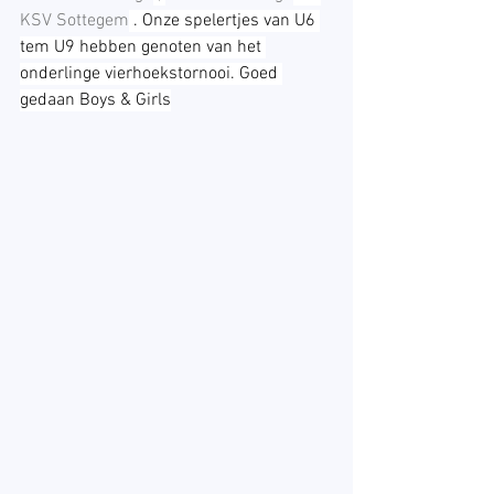
KSV Sottegem
 . Onze spelertjes van U6 
tem U9 hebben genoten van het 
onderlinge vierhoekstornooi. Goed 
gedaan Boys & Girls