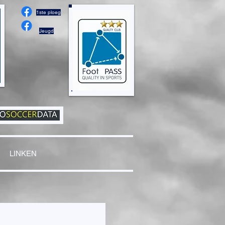
1ste ploeg
Jeugd
LINKEN