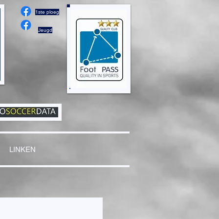
1ste ploeg
Jeugd
LINKEN